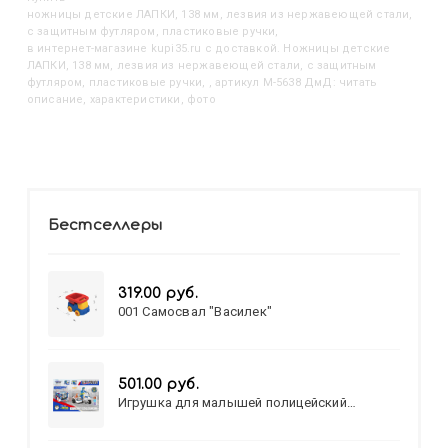
Ножницы детские ЛАПКИ, 138 мм, лезвия из нержавеющей стали,
с защитным футляром, пластиковые ручки,
в интернет-магазине kupi35.ru с доставкой. Ножницы детские
ЛАПКИ, 138 мм, лезвия из нержавеющей стали, с защитным
футляром, пластиковые ручки, , артикул M-5638 ДмД: читать
описание, характеристики, фото
Бестселлеры
319.00 руб.
001 Самосвал "Василек"
501.00 руб.
Игрушка для малышей полицейский
патруль №777-49 на батарейках/звук,свет/
коробка/20,8*15,5*17,3