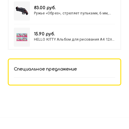
83.00 руб.
Ружье «Обрез», стреляет пульками, 6 мм,
МИКС
15.90 руб.
HELLO KITTY Альбом для рисования А4 12л.
HELLO KITTY-8 (12-3777) лён,
целл.картон,офсет, скрепка
Специальное предложение