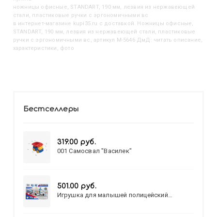
Ножницы офисные, STANDART, 190 мм, лезвия из нержавеющей
стали, пластиковые ручки с эргономичными вс
в интернет-магазине kupi35.ru с доставкой. Ножницы офисные,
STANDART, 190 мм, лезвия из нержавеющей стали, пластиковые
ручки с эргономичными вс, артикул M-5646 ДмД: читать описание,
характеристики, фото
Бестселлеры
319.00 руб.
001 Самосвал "Василек"
501.00 руб.
Игрушка для малышей полицейский
патруль №777-49 на батарейках/звук,свет/
коробка/20,8*15,5*17,3