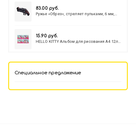
83.00 руб.
Ружье «Обрез», стреляет пульками, 6 мм,
МИКС
15.90 руб.
HELLO KITTY Альбом для рисования А4 12л.
HELLO KITTY-8 (12-3777) лён,
целл.картон,офсет, скрепка
Специальное предложение