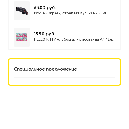
83.00 руб.
Ружье «Обрез», стреляет пульками, 6 мм,
МИКС
15.90 руб.
HELLO KITTY Альбом для рисования А4 12л.
HELLO KITTY-8 (12-3777) лён,
целл.картон,офсет, скрепка
Специальное предложение