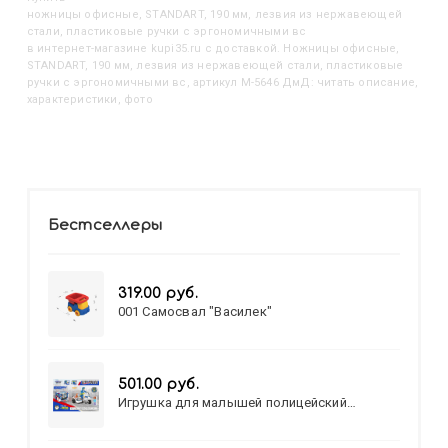
Ножницы офисные, STANDART, 190 мм, лезвия из нержавеющей
стали, пластиковые ручки с эргономичными вс
в интернет-магазине kupi35.ru с доставкой. Ножницы офисные,
STANDART, 190 мм, лезвия из нержавеющей стали, пластиковые
ручки с эргономичными вс, артикул M-5646 ДмД: читать описание,
характеристики, фото
Бестселлеры
319.00 руб.
001 Самосвал "Василек"
501.00 руб.
Игрушка для малышей полицейский
патруль №777-49 на батарейках/звук,свет/
коробка/20,8*15,5*17,3