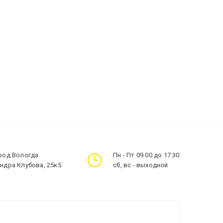
ород Вологда
Пн - Пт 09.00 до 17.30
андра Клубова, 25к5
сб, вс - выходной