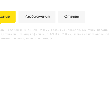
сание
Изображения
Отзывы
ожницы офисные, STANDART, 230 мм, лезвия из нержавеющей стали, пласти
 с доставкой. Ножницы офисные, STANDART, 230 мм, лезвия из нержавеющей
 читать описание, характеристики, фото