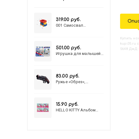
319.00 руб.
Опи
001 Самосвал
"Василек"
Купить
Н
kupi35.ru
501.00 руб.
5648 ДмД:
Игрушка для малышей
полицейский патруль
№777-49 на батарейках/
звук,свет/
коробка/20,8*15,5*17,3
83.00 руб.
Ружье «Обрез»,
стреляет пульками, 6
мм, МИКС
15.90 руб.
HELLO KITTY Альбом
для рисования А4 12л.
HELLO KITTY-8 (12-3777)
лён, целл.картон,офсет,
скрепка