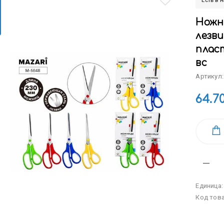
Есть в 
Ножн
лезв
плас
вс
Артикул
64.7
Единица
Код тов