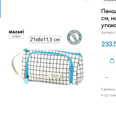
Есть в 
Пенал
см, н
упак
Артикул
233.
Единица
Код тов