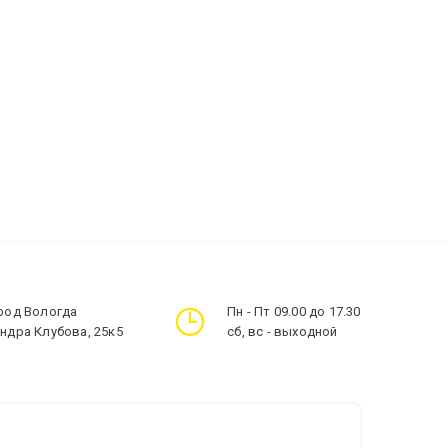
ород Вологда
Пн - Пт 09.00 до 17.30
андра Клубова, 25к5
сб, вс - выходной