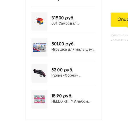
319.00 руб.
Опи
001 Самосвал
"Василек"
Купить
П
косметичк
501.00 руб.
Игрушка для малышей
полицейский патруль
№777-49 на батарейках/
звук,свет/
коробка/20,8*15,5*17,3
83.00 руб.
Ружье «Обрез»,
стреляет пульками, 6
мм, МИКС
15.90 руб.
HELLO KITTY Альбом
для рисования А4 12л.
HELLO KITTY-8 (12-3777)
лён, целл.картон,офсет,
скрепка