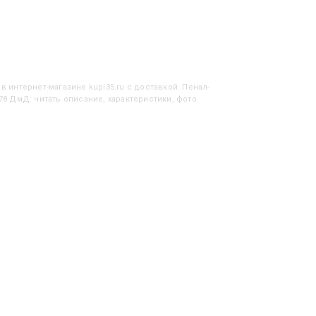
в интернет-магазине kupi35.ru с доставкой. Пенал-
678 ДмД: читать описание, характеристики, фото