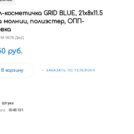
наличии
-косметичка GRID BLUE, 21х8х11.5
а молнии, полиэстер, ОПП-
овка
: M-9678 ДмД
50 руб.
В корзину
— ЗАКАЗАТЬ ПО ТЕЛЕФОНУ
:
Штука
ара:
ID45131