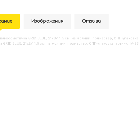
сание
Изображения
Отзывы
енал-косметичка GRID BLUE, 21х8х11.5 см, на молнии, полиэстер, ОПП-упаковка
а GRID BLUE, 21х8х11.5 см, на молнии, полиэстер, ОПП-упаковка, артикул M-9