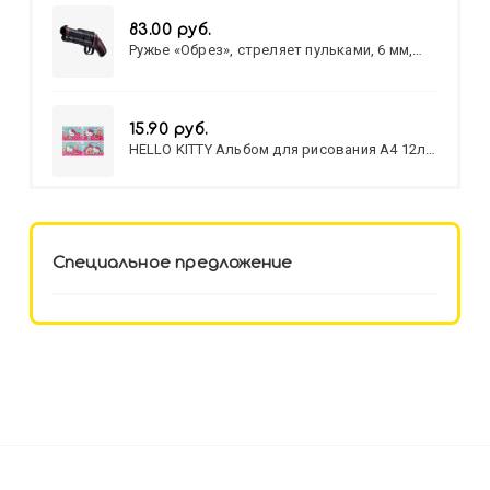
83.00 руб.
Ружье «Обрез», стреляет пульками, 6 мм,
МИКС
15.90 руб.
HELLO KITTY Альбом для рисования А4 12л.
HELLO KITTY-8 (12-3777) лён,
целл.картон,офсет, скрепка
Специальное предложение