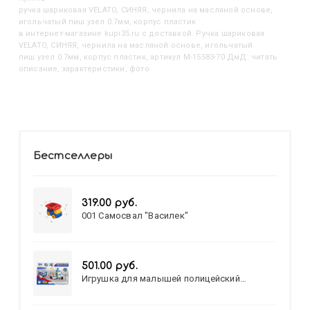
Ручка шариковая VELATO, СИНЯЯ, чернила на масляной основе,
игольчатый пиш.узел 0.7мм, корпус пластик
в интернет-магазине kupi35.ru с доставкой. Ручка шариковая
VELATO, СИНЯЯ, чернила на масляной основе, игольчатый
пиш.узел 0.7мм, корпус пластик, артикул M-15583-70 ДмД: читать
описание, характеристики, фото
Бестселлеры
319.00 руб.
001 Самосвал "Василек"
501.00 руб.
Игрушка для малышей полицейский
патруль №777-49 на батарейках/звук,свет/
коробка/20,8*15,5*17,3