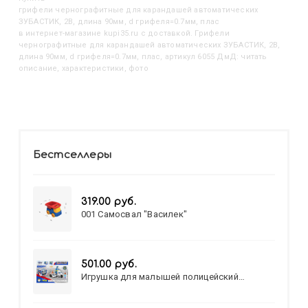
Грифели чернографитные для карандашей автоматических
ЗУБАСТИК, 2B, длина 90мм, d грифеля=0.7мм, плас
в интернет-магазине kupi35.ru с доставкой. Грифели
чернографитные для карандашей автоматических ЗУБАСТИК, 2B,
длина 90мм, d грифеля=0.7мм, плас, артикул 6055 ДмД: читать
описание, характеристики, фото
Бестселлеры
319.00 руб.
001 Самосвал "Василек"
501.00 руб.
Игрушка для малышей полицейский
патруль №777-49 на батарейках/звук,свет/
коробка/20,8*15,5*17,3