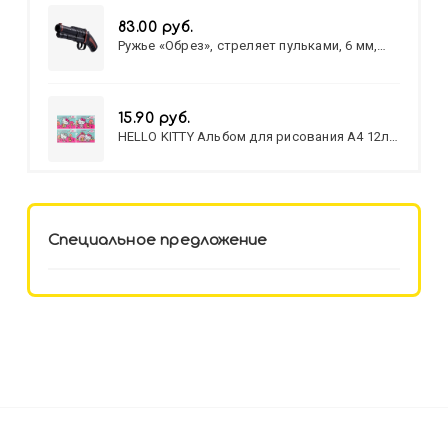
83.00 руб.
Ружье «Обрез», стреляет пульками, 6 мм,
МИКС
15.90 руб.
HELLO KITTY Альбом для рисования А4 12л.
HELLO KITTY-8 (12-3777) лён,
целл.картон,офсет, скрепка
Специальное предложение