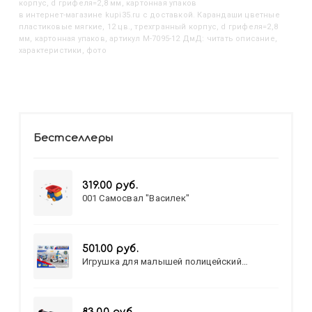
корпус, d грифеля=2,8 мм, картонная упаков
в интернет-магазине kupi35.ru с доставкой. Карандаши цветные
пластиковые мягкие, 12 цв., трехгранный корпус, d грифеля=2,8
мм, картонная упаков, артикул M-7095-12 ДмД: читать описание,
характеристики, фото
Бестселлеры
319.00 руб.
001 Самосвал "Василек"
501.00 руб.
Игрушка для малышей полицейский
патруль №777-49 на батарейках/звук,свет/
коробка/20,8*15,5*17,3