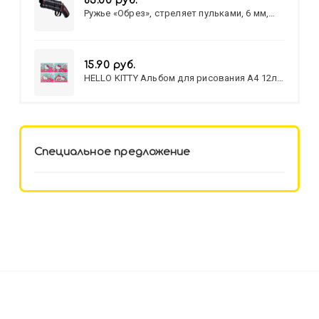
83.00 руб.
Ружье «Обрез», стреляет пульками, 6 мм,
МИКС
15.90 руб.
HELLO KITTY Альбом для рисования А4 12л.
HELLO KITTY-8 (12-3777) лён,
целл.картон,офсет, скрепка
Специальное предложение