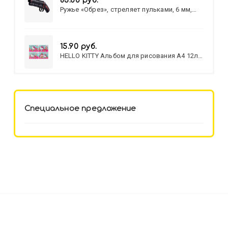
83.00 руб.
Ружье «Обрез», стреляет пульками, 6 мм,
МИКС
15.90 руб.
HELLO KITTY Альбом для рисования А4 12л.
HELLO KITTY-8 (12-3777) лён,
целл.картон,офсет, скрепка
Специальное предложение