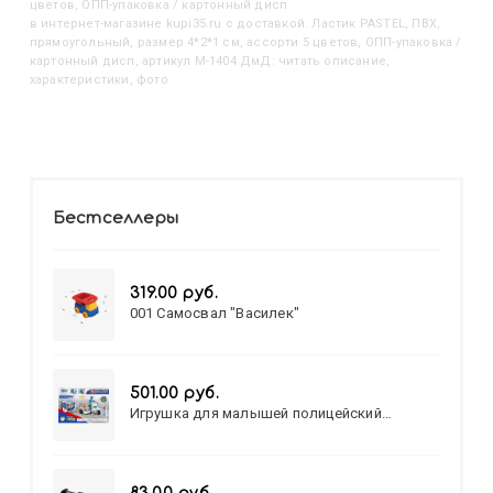
цветов, ОПП-упаковка / картонный дисп
в интернет-магазине kupi35.ru с доставкой. Ластик PASTEL, ПВХ,
прямоугольный, размер 4*2*1 см, ассорти 5 цветов, ОПП-упаковка /
картонный дисп, артикул M-1404 ДмД: читать описание,
характеристики, фото
Бестселлеры
319.00 руб.
001 Самосвал "Василек"
501.00 руб.
Игрушка для малышей полицейский
патруль №777-49 на батарейках/звук,свет/
коробка/20,8*15,5*17,3