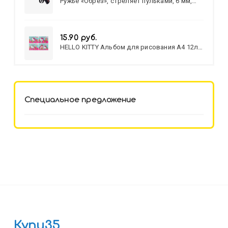
Ружье «Обрез», стреляет пульками, 6 мм,
МИКС
15.90 руб.
HELLO KITTY Альбом для рисования А4 12л.
HELLO KITTY-8 (12-3777) лён,
целл.картон,офсет, скрепка
Специальное предложение
Купи35