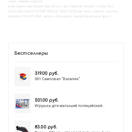
черн. ламин. картон
в интернет-магазине kupi35.ru с доставкой. Пенал 1 секц. бол.
Schoolformat НОЧНОЙ ЗАЕЗД 190х115х20 мм черн. ламин. картон,
артикул ПКБ-НЗ ФМ: читать описание, характеристики, фото
Бестселлеры
319.00 руб.
001 Самосвал "Василек"
501.00 руб.
Игрушка для малышей полицейский
патруль №777-49 на батарейках/звук,свет/
коробка/20,8*15,5*17,3
83.00 руб.