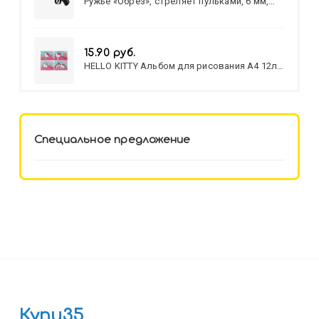
Ружье «Обрез», стреляет пульками, 6 мм,
МИКС
15.90 руб.
HELLO KITTY Альбом для рисования А4 12л.
HELLO KITTY-8 (12-3777) лён,
целл.картон,офсет, скрепка
Специальное предложение
Купи35