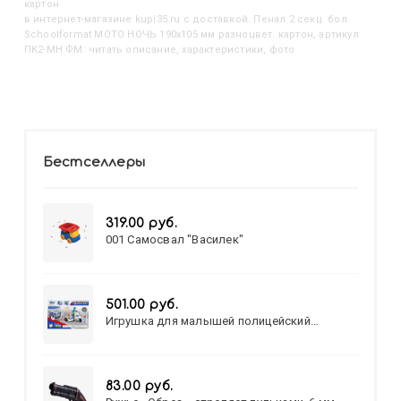
картон
в интернет-магазине kupi35.ru с доставкой. Пенал 2 секц. бол.
Schoolformat МОТО НОЧЬ 190х105 мм разноцвет. картон, артикул
ПК2-МН ФМ: читать описание, характеристики, фото
Бестселлеры
319.00 руб.
001 Самосвал "Василек"
501.00 руб.
Игрушка для малышей полицейский
патруль №777-49 на батарейках/звук,свет/
коробка/20,8*15,5*17,3
83.00 руб.