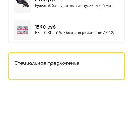
83.00 руб.
Ружье «Обрез», стреляет пульками, 6 мм,
МИКС
15.90 руб.
HELLO KITTY Альбом для рисования А4 12л.
HELLO KITTY-8 (12-3777) лён,
целл.картон,офсет, скрепка
Специальное предложение