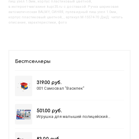
пиш.узел 1.0мм, корпус пластиковый цветной,
в интернет-магазине kupi35.ru с доставкой. Ручка шариковая
автоматическая BALMY, СИНЯЯ, пулевидный пиш.узел 1.0мм,
корпус пластиковый цветной, , артикул M-15574-70 ДмД: читать
описание, характеристики, фото
Бестселлеры
319.00 руб.
001 Самосвал "Василек"
501.00 руб.
Игрушка для малышей полицейский
патруль №777-49 на батарейках/звук,свет/
коробка/20,8*15,5*17,3