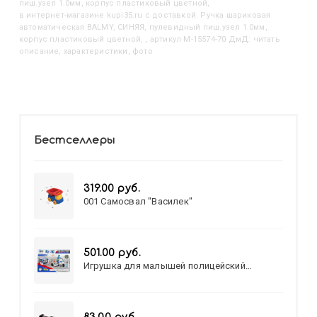
пиш.узел 1.0мм, корпус пластиковый цветной,
в интернет-магазине kupi35.ru с доставкой. Ручка шариковая
автоматическая BALMY, СИНЯЯ, пулевидный пиш.узел 1.0мм,
корпус пластиковый цветной, , артикул M-15574-70 ДмД: читать
описание, характеристики, фото
Бестселлеры
319.00 руб.
001 Самосвал "Василек"
501.00 руб.
Игрушка для малышей полицейский
патруль №777-49 на батарейках/звук,свет/
коробка/20,8*15,5*17,3