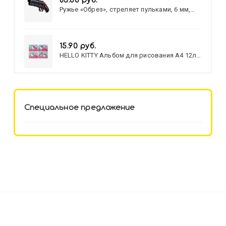
83.00 руб.
Ружье «Обрез», стреляет пульками, 6 мм,
МИКС
15.90 руб.
HELLO KITTY Альбом для рисования А4 12л.
HELLO KITTY-8 (12-3777) лён,
целл.картон,офсет, скрепка
Специальное предложение