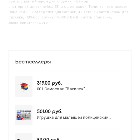
цвета, с контейнером для стружки, ПВХ-кор
в интернет-магазине kupi35.ru с доставкой. Точилка пластиковая
DARK HEART, 2 отверстия для заточки, 4 цвета, с контейнером для
стружки, ПВХ-кор, артикул M-3019 ДмД: читать описание,
характеристики, фото
Бестселлеры
319.00 руб.
001 Самосвал "Василек"
501.00 руб.
Игрушка для малышей полицейский
патруль №777-49 на батарейках/звук,свет/
коробка/20,8*15,5*17,3