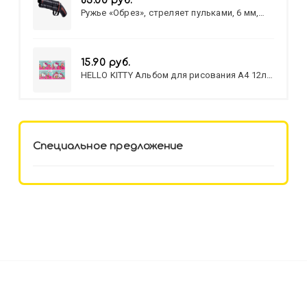
83.00 руб.
Ружье «Обрез», стреляет пульками, 6 мм,
МИКС
15.90 руб.
HELLO KITTY Альбом для рисования А4 12л.
HELLO KITTY-8 (12-3777) лён,
целл.картон,офсет, скрепка
Специальное предложение