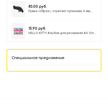
83.00 руб.
Ружье «Обрез», стреляет пульками, 6 мм,
МИКС
15.90 руб.
HELLO KITTY Альбом для рисования А4 12л.
HELLO KITTY-8 (12-3777) лён,
целл.картон,офсет, скрепка
Специальное предложение