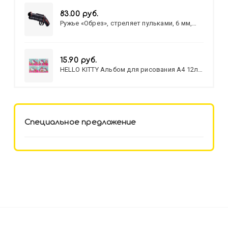
83.00 руб.
Ружье «Обрез», стреляет пульками, 6 мм,
МИКС
15.90 руб.
HELLO KITTY Альбом для рисования А4 12л.
HELLO KITTY-8 (12-3777) лён,
целл.картон,офсет, скрепка
Специальное предложение