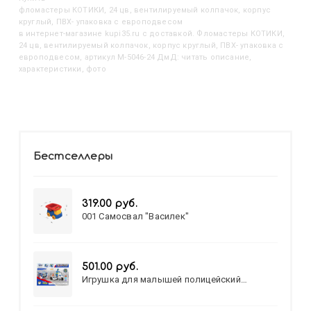
Фломастеры КОТИКИ, 24 цв, вентилируемый колпачок, корпус
круглый, ПВХ- упаковка с европодвесом
в интернет-магазине kupi35.ru с доставкой. Фломастеры КОТИКИ,
24 цв, вентилируемый колпачок, корпус круглый, ПВХ- упаковка с
европодвесом, артикул M-5046-24 ДмД: читать описание,
характеристики, фото
Бестселлеры
319.00 руб.
001 Самосвал "Василек"
501.00 руб.
Игрушка для малышей полицейский
патруль №777-49 на батарейках/звук,свет/
коробка/20,8*15,5*17,3