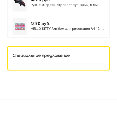
83.00 руб.
Ружье «Обрез», стреляет пульками, 6 мм,
МИКС
15.90 руб.
HELLO KITTY Альбом для рисования А4 12л.
HELLO KITTY-8 (12-3777) лён,
целл.картон,офсет, скрепка
Специальное предложение