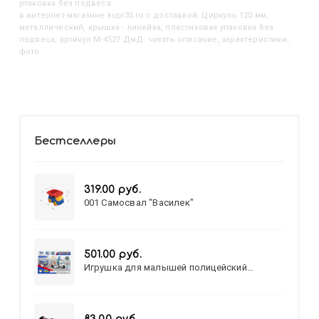
упаковка без подвеса
в интернет-магазине kupi35.ru с доставкой. Циркуль 120 мм,
металлический, крышка - линейка, пластиковая упаковка без
подвеса, артикул M-4527 ДмД: читать описание, характеристики,
фото
Бестселлеры
319.00 руб.
001 Самосвал "Василек"
501.00 руб.
Игрушка для малышей полицейский
патруль №777-49 на батарейках/звук,свет/
коробка/20,8*15,5*17,3