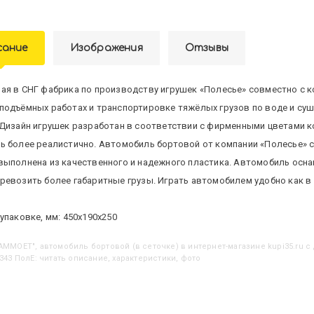
сание
Изображения
Отзывы
ая в СНГ фабрика по производству игрушек «Полесье» совместно с
подъёмных работах и транспортировке тяжёлых грузов по воде и су
 Дизайн игрушек разработан в соответствии с фирменными цветами 
ь более реалистично. Автомобиль бортовой от компании «Полесье» 
выполнена из качественного и надежного пластика. Автомобиль осна
ревозить более габаритные грузы. Играть автомобилем удобно как в 
упаковке, мм: 450х190х250
"MAMMOET", автомобиль бортовой (в сеточке)
в интернет-магазине kupi35.ru с
343 ПолЕ: читать описание, характеристики, фото