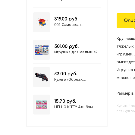
319.00 руб.
Опи
001 Самосвал
"Василек"
Крупнейш
тяжёлых 
501.00 руб.
Игрушка для малышей
игрушек.
полицейский патруль
№777-49 на батарейках/
выглядет
звук,свет/
Игрушка 
коробка/20,8*15,5*17,3
83.00 руб.
можно пе
Ружье «Обрез»,
стреляет пульками, 6
мм, МИКС
Размер в 
15.90 руб.
Купить
HELLO KITTY Альбом
для рисования А4 12л.
артикул 95
HELLO KITTY-8 (12-3777)
лён, целл.картон,офсет,
скрепка