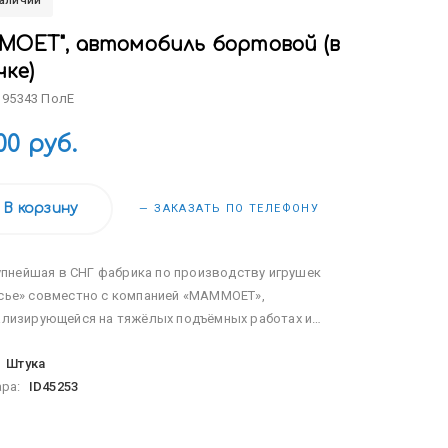
наличии
MOET", автомобиль бортовой (в
чке)
 95343 ПолЕ
00 руб.
В корзину
— ЗАКАЗАТЬ ПО ТЕЛЕФОНУ
пнейшая в СНГ фабрика по производству игрушек
сье» совместно с компанией «МАММОЕТ»,
ализирующейся на тяжёлых подъёмных работах и
портировке тяжёлых грузов по воде и суше, наладила
:
Штука
 лицензионной серии эксклюзивных игрушек. Дизайн...
ара:
ID45253