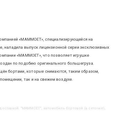
 компанией «МАММОЕТ», специализирующейся на
ше, наладила выпуск лицензионной серии эксклюзивных
компании «МАММОЕТ», что позволяет игрушке
создан по подобию оригинального большегруза.
щён бортами, которые снимаются, таким образом,
помещении, так и на свежем воздухе.
 доставкой. "MAMMOET", автомобиль бортовой (в сеточке),