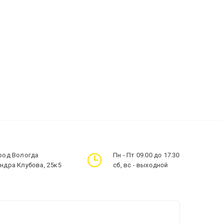
ород Вологда
Пн - Пт 09.00 до 17.30
андра Клубова, 25к5
сб, вс - выходной