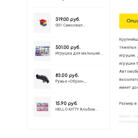
319.00 руб.
Опи
001 Самосвал
"Василек"
Крупнейш
тяжёлых 
501.00 руб.
Игрушка для малышей
игрушек.
полицейский патруль
№777-49 на батарейках/
игрушки 
звук,свет/
Автомоби
коробка/20,8*15,5*17,3
83.00 руб.
высыпать
Ружье «Обрез»,
стреляет пульками, 6
имеет до
мм, МИКС
Размер в 
15.90 руб.
HELLO KITTY Альбом
для рисования А4 12л.
Купить
HELLO KITTY-8 (12-3777)
полуприце
лён, целл.картон,офсет,
скрепка