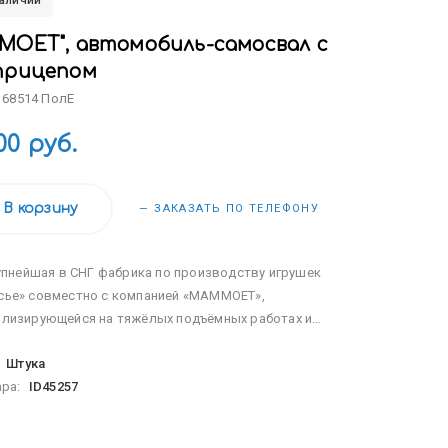
наличии
MOET", автомобиль-самосвал с
прицепом
 68514 ПолЕ
00 руб.
В корзину
— ЗАКАЗАТЬ ПО ТЕЛЕФОНУ
пнейшая в СНГ фабрика по производству игрушек
сье» совместно с компанией «МАММОЕТ»,
ализирующейся на тяжёлых подъёмных работах и
портировке тяжёлых грузов по воде и суше, наладила
:
Штука
 лицензионной серии эксклюзивных игрушек. Дизайн...
ара:
ID45257