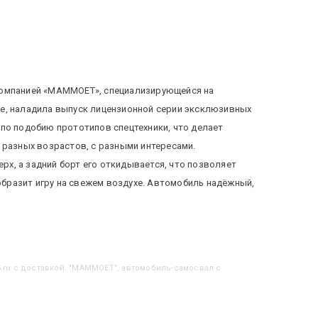
 компанией «МАММОЕТ», специализирующейся на
ше, наладила выпуск лицензионной серии эксклюзивных
 по подобию прототипов спецтехники, что делает
 разных возрастов, с разными интересами.
х, а задний борт его откидывается, что позволяет
бразит игру на свежем воздухе. Автомобиль надёжный,
5.ru с доставкой. "MAMMOET", автомобиль-самосвал с