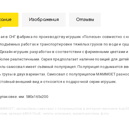
сание
Изображения
Отзывы
ая в СНГ фабрика по производству игрушек «Полесье» совместно с
подъёмных работах и транспортировке тяжёлых грузов по воде и су
 Дизайн игрушек разработан в соответствии с фирменными цветами и
более реалистичными. Серия предполагает наличие позиций для детей
ль-самосвал имеет съёмный полуприцеп. Полуприцеп подымается ввер
 грузы в двух вариантах. Самосвал с полуприцепом МАММОЕТ разноо
стойный внешний вид и относится к подарочной серии игрушек.
упаковке. мм: 580х165х200
"MAMMOET", автомобиль-самосвал с полуприцепом
в интернет-магазине kupi3
пом, артикул 68514 ПолЕ: читать описание, характеристики, фото