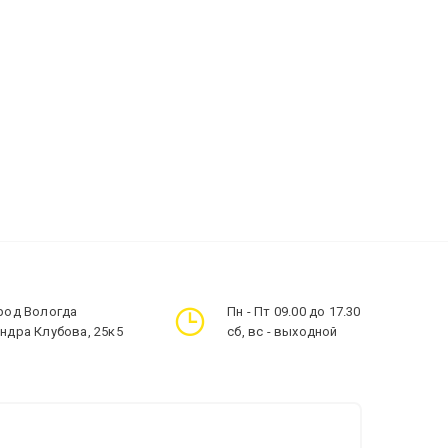
ород Вологда
Пн - Пт 09.00 до 17.30
андра Клубова, 25к5
сб, вс - выходной