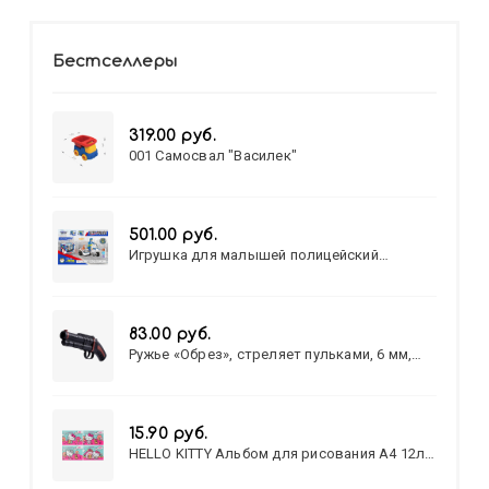
Бестселлеры
319.00 руб.
001 Самосвал "Василек"
501.00 руб.
Игрушка для малышей полицейский
патруль №777-49 на батарейках/звук,свет/
коробка/20,8*15,5*17,3
83.00 руб.
Ружье «Обрез», стреляет пульками, 6 мм,
МИКС
15.90 руб.
HELLO KITTY Альбом для рисования А4 12л.
HELLO KITTY-8 (12-3777) лён,
целл.картон,офсет, скрепка