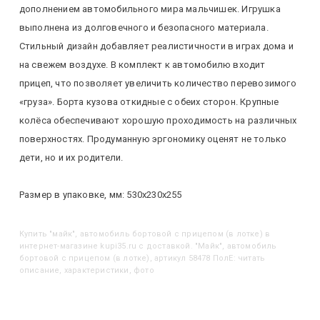
дополнением автомобильного мира мальчишек. Игрушка
выполнена из долговечного и безопасного материала.
Стильный дизайн добавляет реалистичности в играх дома и
на свежем воздухе. В комплект к автомобилю входит
прицеп, что позволяет увеличить количество перевозимого
«груза». Борта кузова откидные с обеих сторон. Крупные
колёса обеспечивают хорошую проходимость на различных
поверхностях. Продуманную эргономику оценят не только
дети, но и их родители.
Размер в упаковке, мм: 530х230х255
Купить
"Майк", автомобиль бортовой с прицепом (в лотке)
в
интернет-магазине kupi35.ru с доставкой. "Майк", автомобиль
бортовой с прицепом (в лотке), артикул 58478 ПолЕ: читать
описание, характеристики, фото