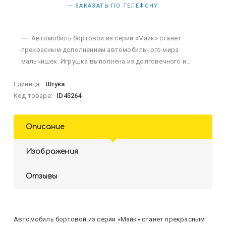
— ЗАКАЗАТЬ ПО ТЕЛЕФОНУ
Автомобиль бортовой из серии «Майк» станет
прекрасным дополнением автомобильного мира
мальчишек. Игрушка выполнена из долговечного и
безопасного материала. Стильный дизайн добавляет
Единица:
Штука
реалистичности в играх дома и на свежем воздухе. В
Код товара:
ID45264
комплект к автомоби...
Описание
Изображения
Отзывы
Автомобиль бортовой из серии «Майк» станет прекрасным