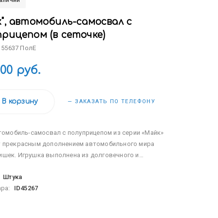
наличии
", автомобиль-самосвал с
прицепом (в сеточке)
 55637 ПолЕ
.00 руб.
В корзину
— ЗАКАЗАТЬ ПО ТЕЛЕФОНУ
омобиль-самосвал с полуприцепом из серии «Майк»
т прекрасным дополнением автомобильного мира
ишек. Игрушка выполнена из долговечного и
асного материала. Стильный дизайн добавляет
:
Штука
тичности в играх дома и на свежем воздухе. Вмести...
ара:
ID45267