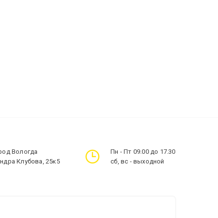
ород Вологда
Пн - Пт 09.00 до 17.30
андра Клубова, 25к5
сб, вс - выходной