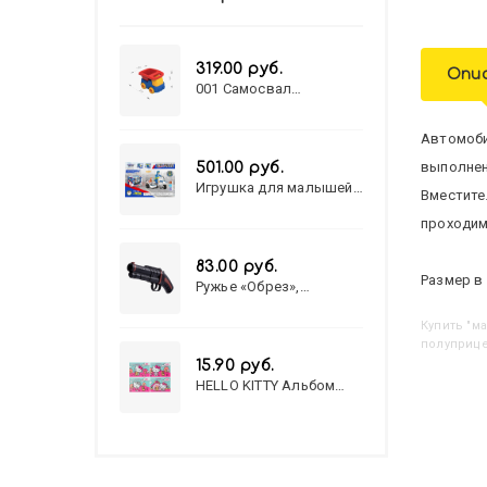
319.00 руб.
Опи
001 Самосвал
"Василек"
Автомоби
выполнен
501.00 руб.
Игрушка для малышей
Вместите
полицейский патруль
№777-49 на батарейках/
проходим
звук,свет/
коробка/20,8*15,5*17,3
83.00 руб.
Размер в 
Ружье «Обрез»,
стреляет пульками, 6
мм, МИКС
Купить
"
полуприце
15.90 руб.
HELLO KITTY Альбом
для рисования А4 12л.
HELLO KITTY-8 (12-3777)
лён, целл.картон,офсет,
скрепка