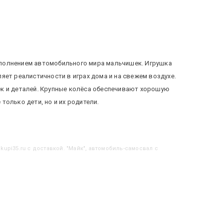
ополнением автомобильного мира мальчишек. Игрушка
яет реалистичности в играх дома и на свежем воздухе.
ек и деталей. Крупные колёса обеспечивают хорошую
только дети, но и их родители.
kupi35.ru с доставкой. "Майк", автомобиль-самосвал с