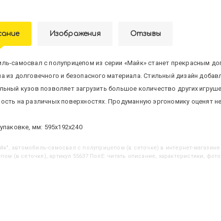
сание
Изображения
Отзывы
ль-самосвал с полуприцепом из серии «Майк» станет прекрасным д
а из долговечного и безопасного материала. Стильный дизайн добавл
льный кузов позволяет загрузить большое количество других игруш
ость на различных поверхностях. Продуманную эргономику оценят не 
упаковке, мм: 595х192х240
Майк", автомобиль-самосвал с полуприцепом (в сеточке)
в интернет-магазине 
пом (в сеточке), артикул 55637 ПолЕ: читать описание, характеристики, фото