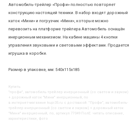
Автомобиль-трейлер «Профи» полностью повторяет
конструкцию настоящей техники. В набор входят дорожный
каток «Мини» и погрузчик «Мини», которые можно
перевозить на платформе трейлера Автомобиль оснащён
инерционным механизмом. На кабине машины 4 кнопки
управления звуковыми и световыми эффектами. Продается
игрушка в коробке.
Размер в упаковке, мм: 540х115х185
Купить
"Профи", автомобиль-трейлер инерционный (со светом и звуком)
+ дорожный каток "Мини" инерционный, по
в интернет-магазине kupi35.ru с доставкой. "Профи", автомобиль-
трейлер инерционный (со светом и звуком) + дорожный каток
"Мини" инерционный, по, артикул 77049 ПолЕ: читать описание,
характеристики, фото