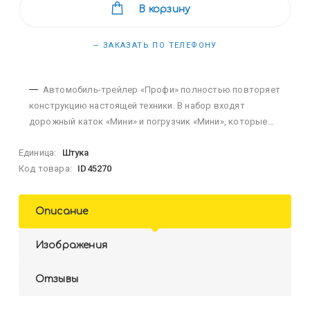
В корзину
— ЗАКАЗАТЬ ПО ТЕЛЕФОНУ
Автомобиль-трейлер «Профи» полностью повторяет
конструкцию настоящей техники. В набор входят
дорожный каток «Мини» и погрузчик «Мини», которые
можно перевозить на платформе трейлера Автомобиль
Единица:
Штука
оснащён инерционным механизмом. На кабине машины 4
Код товара:
ID45270
кнопки у...
Описание
Изображения
Отзывы