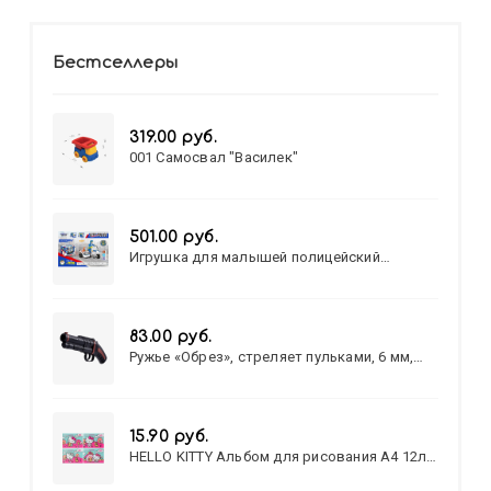
Бестселлеры
319.00 руб.
001 Самосвал "Василек"
501.00 руб.
Игрушка для малышей полицейский
патруль №777-49 на батарейках/звук,свет/
коробка/20,8*15,5*17,3
83.00 руб.
Ружье «Обрез», стреляет пульками, 6 мм,
МИКС
15.90 руб.
HELLO KITTY Альбом для рисования А4 12л.
HELLO KITTY-8 (12-3777) лён,
целл.картон,офсет, скрепка