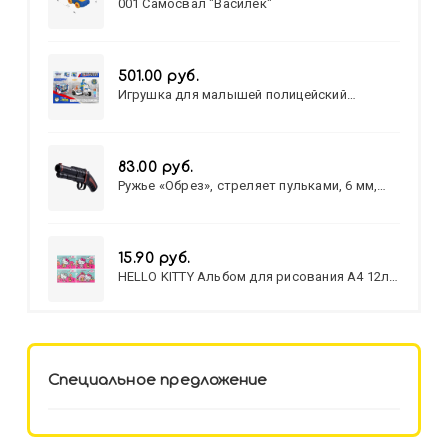
001 Самосвал "Василек"
501.00 руб.
Игрушка для малышей полицейский
патруль №777-49 на батарейках/звук,свет/
коробка/20,8*15,5*17,3
83.00 руб.
Ружье «Обрез», стреляет пульками, 6 мм,
МИКС
15.90 руб.
HELLO KITTY Альбом для рисования А4 12л.
HELLO KITTY-8 (12-3777) лён,
целл.картон,офсет, скрепка
Специальное предложение