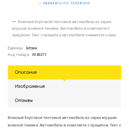
— ЗАКАЗАТЬ ПО ТЕЛЕФОНУ
Военный бортовой тентовый автомобиль из серии
игрушек военной техники. Автомобиль в комплекте с
прицепом. Тент с прицепа и автомобиля снимается очень
легко. Прицеп крепится при помощи фаркопа. Автомобиль
Единица:
Штука
выполнен в современной военной раскраске. Размер...
Код товара:
ID45271
Описание
Изображения
Отзывы
Военный бортовой тентовый автомобиль из серии игрушек
военной техники. Автомобиль в комплекте с прицепом. Тент с