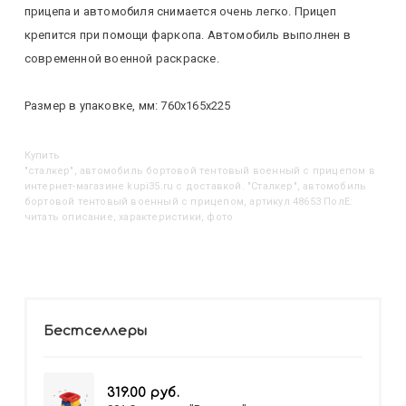
прицепа и автомобиля снимается очень легко. Прицеп
крепится при помощи фаркопа. Автомобиль выполнен в
современной военной раскраске.
Размер в упаковке, мм: 760х165х225
Купить
"Сталкер", автомобиль бортовой тентовый военный с прицепом
в
интернет-магазине kupi35.ru с доставкой. "Сталкер", автомобиль
бортовой тентовый военный с прицепом, артикул 48653 ПолЕ:
читать описание, характеристики, фото
Бестселлеры
319.00 руб.