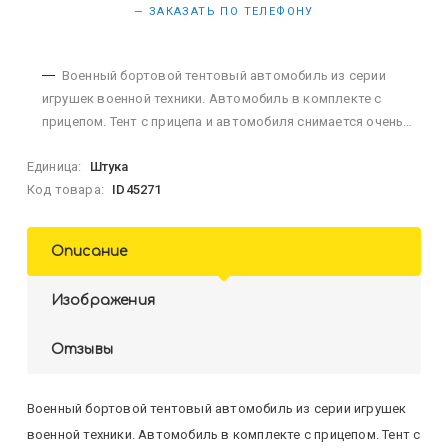
— ЗАКАЗАТЬ ПО ТЕЛЕФОНУ
Военный бортовой тентовый автомобиль из серии
игрушек военной техники. Автомобиль в комплекте с
прицепом. Тент с прицепа и автомобиля снимается очень
легко. Прицеп крепится при помощи фаркопа. Автомобиль
Единица:
Штука
выполнен в современной военной раскраске. Размер...
Код товара:
ID45271
Описание
Изображения
Отзывы
Военный бортовой тентовый автомобиль из серии игрушек
военной техники. Автомобиль в комплекте с прицепом. Тент с