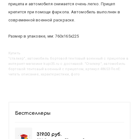
прицепа и автомобиля снимается очень легко. Прицеп
крепится при помощи фаркопа. Автомобиль выполнен в
современной военной раскраске.
Размер в упаковке, мм: 760х165х225
Купить
"Сталкер", автомобиль бортовой тентовый военный с прицепом
в
интернет-магазине kupi35.ru с доставкой. "Сталкер", автомобиль
бортовой тентовый военный с прицепом, артикул 48653 ПолЕ:
читать описание, характеристики, фото
Бестселлеры
319.00 руб.