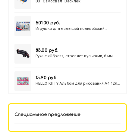
001 Самосвал "Василек"
501.00 руб.
Игрушка для малышей полицейский
патруль №777-49 на батарейках/звук,свет/
коробка/20,8*15,5*17,3
83.00 руб.
Ружье «Обрез», стреляет пульками, 6 мм,
МИКС
15.90 руб.
HELLO KITTY Альбом для рисования А4 12л.
HELLO KITTY-8 (12-3777) лён,
целл.картон,офсет, скрепка
Специальное предложение