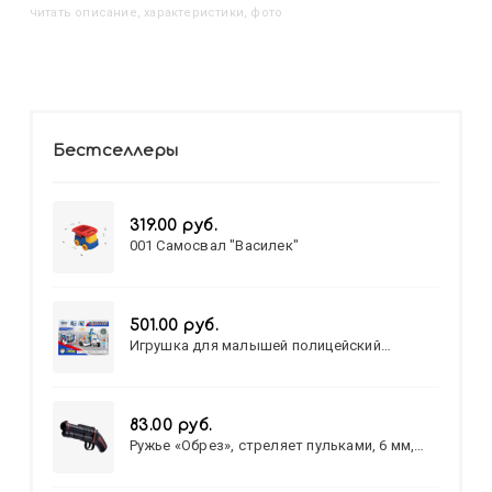
читать описание, характеристики, фото
Бестселлеры
319.00 руб.
001 Самосвал "Василек"
501.00 руб.
Игрушка для малышей полицейский
патруль №777-49 на батарейках/звук,свет/
коробка/20,8*15,5*17,3
83.00 руб.
Ружье «Обрез», стреляет пульками, 6 мм,
МИКС