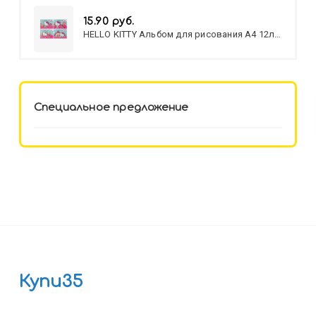
15.90 руб.
HELLO KITTY Альбом для рисования А4 12л.
HELLO KITTY-8 (12-3777) лён,
целл.картон,офсет, скрепка
Специальное предложение
Купи35