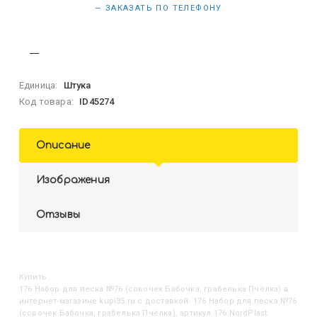
— ЗАКАЗАТЬ ПО ТЕЛЕФОНУ
Единица:
Штука
Код товара:
ID45274
Описание
Изображения
Отзывы
Купить
176 Набор для песка №76 (совочек Бабочка, грабелька Пчёлка)
в
интернет-магазине kupi35.ru с доставкой. 176 Набор для песка №76
(совочек Бабочка, грабелька Пчёлка), артикул 176 NordPlast: