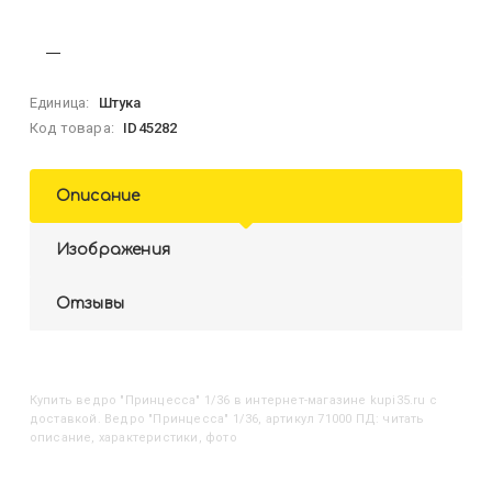
Единица:
Штука
Код товара:
ID45282
Описание
Изображения
Отзывы
Купить
Ведро "Принцесса" 1/36
в интернет-магазине kupi35.ru с
доставкой. Ведро "Принцесса" 1/36, артикул 71000 ПД: читать
описание, характеристики, фото