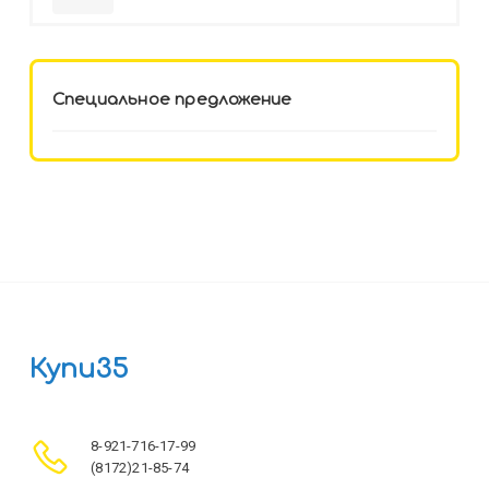
HELLO KITTY-8 (12-3777) лён,
целл.картон,офсет, скрепка
Специальное предложение
Купи35
8-921-716-17-99
(8172)21-85-74