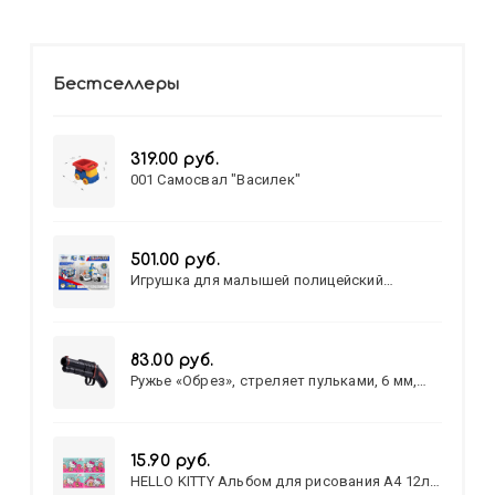
Бестселлеры
319.00 руб.
001 Самосвал "Василек"
501.00 руб.
Игрушка для малышей полицейский
патруль №777-49 на батарейках/звук,свет/
коробка/20,8*15,5*17,3
83.00 руб.
Ружье «Обрез», стреляет пульками, 6 мм,
МИКС
15.90 руб.
HELLO KITTY Альбом для рисования А4 12л.