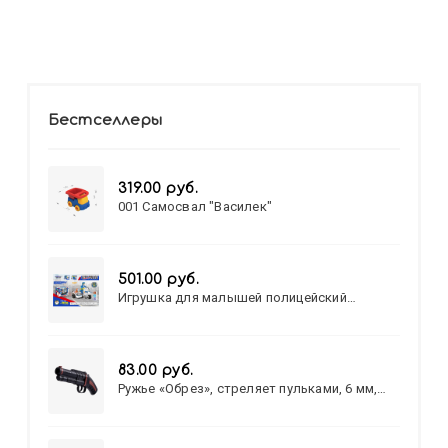
Бестселлеры
319.00 руб.
001 Самосвал "Василек"
501.00 руб.
Игрушка для малышей полицейский
патруль №777-49 на батарейках/звук,свет/
коробка/20,8*15,5*17,3
83.00 руб.
Ружье «Обрез», стреляет пульками, 6 мм,
МИКС