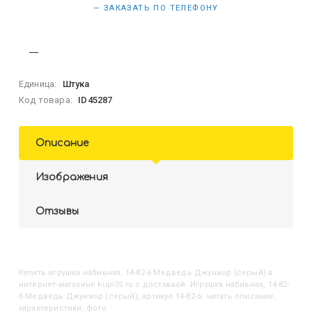
— ЗАКАЗАТЬ ПО ТЕЛЕФОНУ
Единица:
Штука
Код товара:
ID45287
Описание
Изображения
Отзывы
Купить
Игрушка набивная, 14-82-6 Медведь Джуниор (серый)
в
интернет-магазине kupi35.ru с доставкой. Игрушка набивная, 14-82-
6 Медведь Джуниор (серый), артикул 14-82-6: читать описание,
характеристики, фото