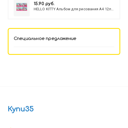
15.90 руб.
HELLO KITTY Альбом для рисования А4 12л.
HELLO KITTY-8 (12-3777) лён,
целл.картон,офсет, скрепка
Специальное предложение
Купи35