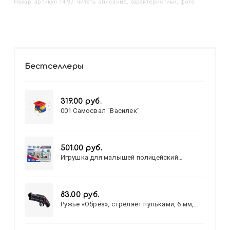
Назар, артикул 14-97: читать описание, характеристики, фото
Бестселлеры
319.00 руб.
001 Самосвал "Василек"
501.00 руб.
Игрушка для малышей полицейский
патруль №777-49 на батарейках/звук,свет/
коробка/20,8*15,5*17,3
83.00 руб.
Ружье «Обрез», стреляет пульками, 6 мм,
МИКС