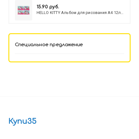
15.90 руб.
HELLO KITTY Альбом для рисования А4 12л.
HELLO KITTY-8 (12-3777) лён,
целл.картон,офсет, скрепка
Специальное предложение
Купи35