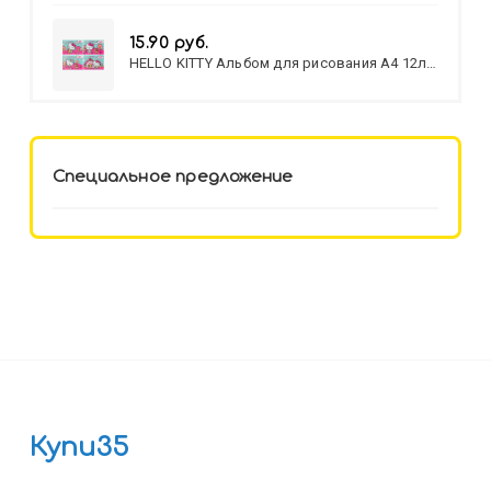
15.90 руб.
HELLO KITTY Альбом для рисования А4 12л.
HELLO KITTY-8 (12-3777) лён,
целл.картон,офсет, скрепка
Специальное предложение
Купи35