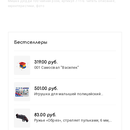
Мишка Дедди 100 чайная роза, артикул 7-11-6: читать описание,
характеристики, фото
Бестселлеры
319.00 руб.
001 Самосвал "Василек"
501.00 руб.
Игрушка для малышей полицейский
патруль №777-49 на батарейках/звук,свет/
коробка/20,8*15,5*17,3
83.00 руб.
Ружье «Обрез», стреляет пульками, 6 мм,
МИКС