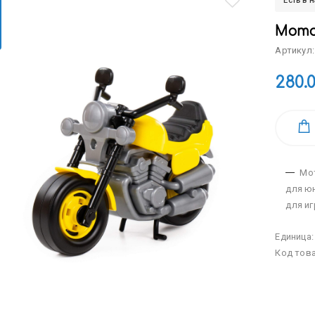
Есть в 
Мото
Артикул:
280.
Мот
для ю
для иг
изгот
Единица
предст
Код тов