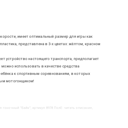
корости, имеет оптимальный размер для игры как
пластика, представлена в 3-х цветах: жёлтом, красном
ет устройство настоящего транспорта, предполагает
л можно использовать в качестве средства
ребёнка к спортивным соревнованиям, в которых
ным мотогонщиком!
л гоночный "Байк", артикул 8978 ПолЕ: читать описание,