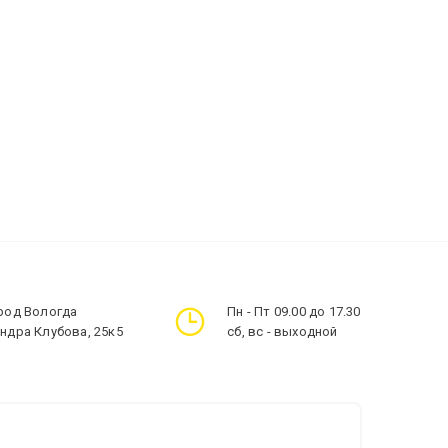
ород Вологда
Пн - Пт 09.00 до 17.30
андра Клубова, 25к5
сб, вс - выходной