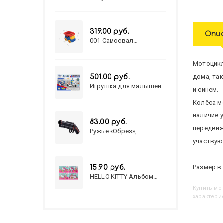
319.00 руб.
Опи
001 Самосвал
"Василек"
Мотоцикл
дома, та
501.00 руб.
Игрушка для малышей
и синем.
полицейский патруль
№777-49 на батарейках/
Колёса м
звук,свет/
наличие 
коробка/20,8*15,5*17,3
83.00 руб.
передвиж
Ружье «Обрез»,
стреляет пульками, 6
участвую
мм, МИКС
Размер в 
15.90 руб.
HELLO KITTY Альбом
для рисования А4 12л.
Купить
М
HELLO KITTY-8 (12-3777)
характери
лён, целл.картон,офсет,
скрепка