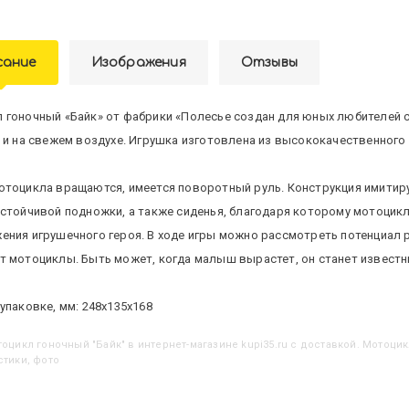
сание
Изображения
Отзывы
 гоночный «Байк» от фабрики «Полесье создан для юных любителей с
к и на свежем воздухе. Игрушка изготовлена из высококачественного 
отоцикла вращаются, имеется поворотный руль. Конструкция имитиру
устойчивой подножки, а также сиденья, благодаря которому мотоцик
ения игрушечного героя. В ходе игры можно рассмотреть потенциал 
т мотоциклы. Быть может, когда малыш вырастет, он станет извест
упаковке, мм: 248х135х168
отоцикл гоночный "Байк"
в интернет-магазине kupi35.ru с доставкой. Мотоцик
стики, фото