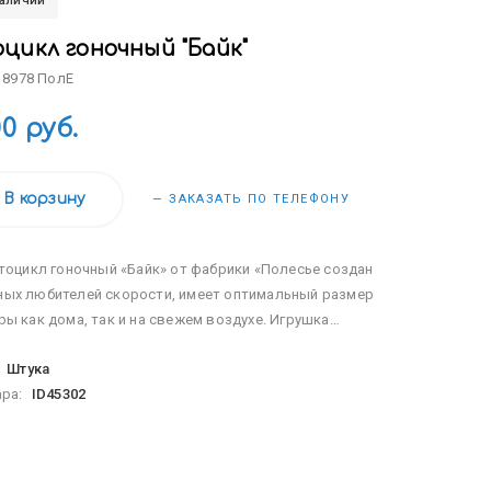
наличии
цикл гоночный "Байк"
 8978 ПолЕ
00 руб.
В корзину
— ЗАКАЗАТЬ ПО ТЕЛЕФОНУ
оцикл гоночный «Байк» от фабрики «Полесье создан
ных любителей скорости, имеет оптимальный размер
ры как дома, так и на свежем воздухе. Игрушка
овлена из высококачественного пластика,
:
Штука
авлена в 3-х цветах: жёлтом, красном и сине...
ара:
ID45302