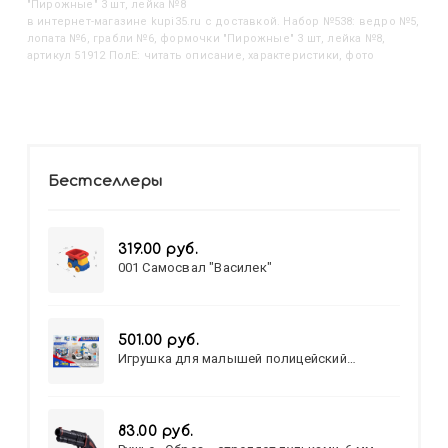
"Пирожные" 3 шт, лейка №8
в интернет-магазине kupi35.ru с доставкой. Набор №538: ведро №5,
лопата №6, грабли №6, формочки "Пирожные" 3 шт, лейка №8,
артикул 51912 ПолЕ: читать описание, характеристики, фото
Бестселлеры
319.00 руб.
001 Самосвал "Василек"
501.00 руб.
Игрушка для малышей полицейский
патруль №777-49 на батарейках/звук,свет/
коробка/20,8*15,5*17,3
83.00 руб.