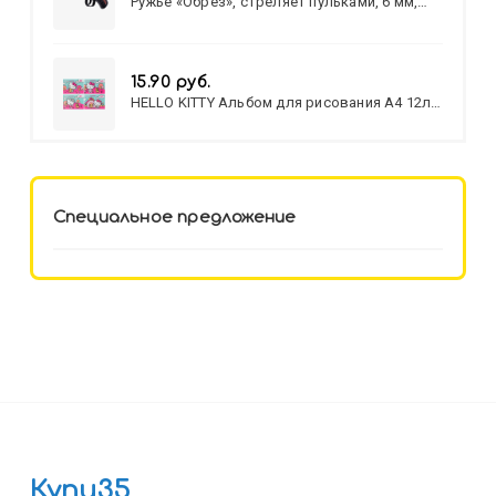
Ружье «Обрез», стреляет пульками, 6 мм,
МИКС
15.90 руб.
HELLO KITTY Альбом для рисования А4 12л.
HELLO KITTY-8 (12-3777) лён,
целл.картон,офсет, скрепка
Специальное предложение
Купи35