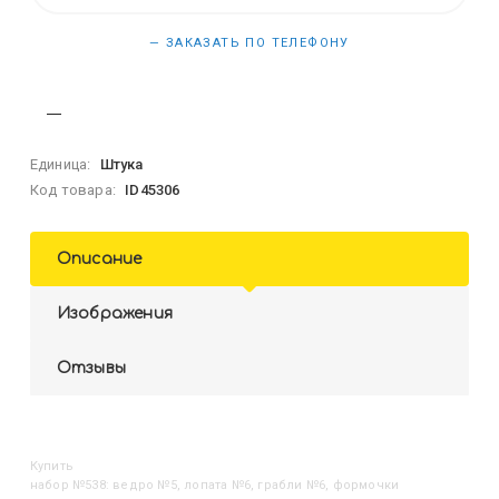
— ЗАКАЗАТЬ ПО ТЕЛЕФОНУ
Единица:
Штука
Код товара:
ID45306
Описание
Изображения
Отзывы
Купить
Набор №538: ведро №5, лопата №6, грабли №6, формочки