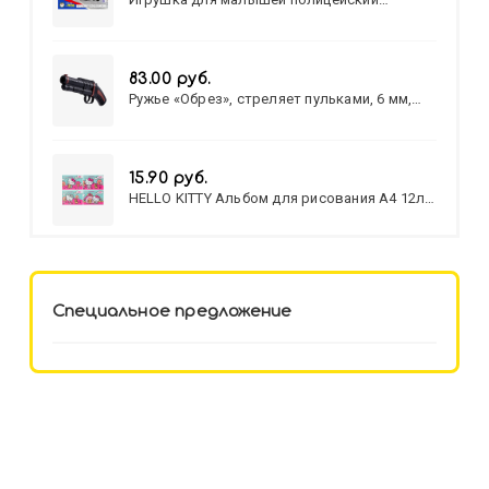
патруль №777-49 на батарейках/звук,свет/
коробка/20,8*15,5*17,3
83.00 руб.
Ружье «Обрез», стреляет пульками, 6 мм,
МИКС
15.90 руб.
HELLO KITTY Альбом для рисования А4 12л.
HELLO KITTY-8 (12-3777) лён,
целл.картон,офсет, скрепка
Специальное предложение