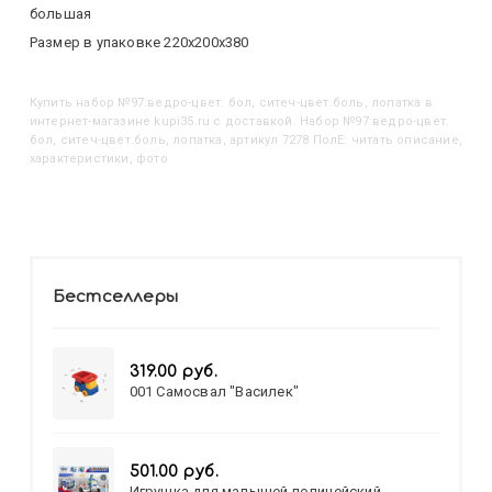
большая
Размер в упаковке 220х200х380
Купить
Набор №97:ведро-цвет. бол, ситеч-цвет.боль, лопатка
в
интернет-магазине kupi35.ru с доставкой. Набор №97:ведро-цвет.
бол, ситеч-цвет.боль, лопатка, артикул 7278 ПолЕ: читать описание,
характеристики, фото
Бестселлеры
319.00 руб.
001 Самосвал "Василек"
501.00 руб.
Игрушка для малышей полицейский