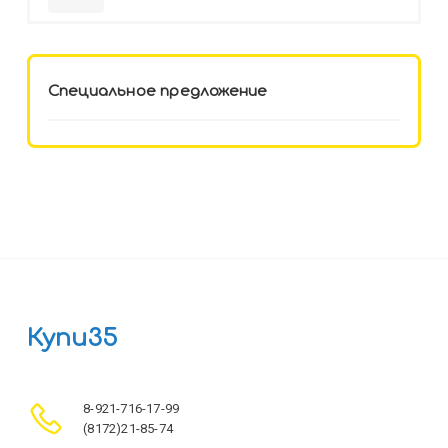
HELLO KITTY-8 (12-3777) лён,
целл.картон,офсет, скрепка
Специальное предложение
Купи35
8-921-716-17-99
(8172)21-85-74