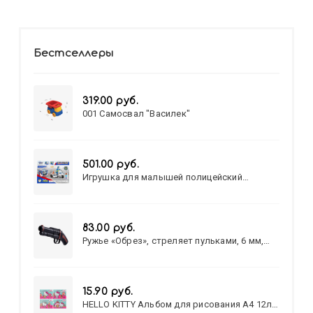
Бестселлеры
319.00 руб.
001 Самосвал "Василек"
501.00 руб.
Игрушка для малышей полицейский
патруль №777-49 на батарейках/звук,свет/
коробка/20,8*15,5*17,3
83.00 руб.
Ружье «Обрез», стреляет пульками, 6 мм,
МИКС
15.90 руб.
HELLO KITTY Альбом для рисования А4 12л.