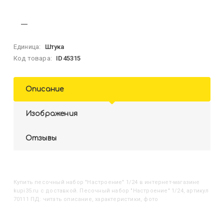
Единица:
Штука
Код товара:
ID45315
Описание
Изображения
Отзывы
Купить
Песочный набор "Настроение" 1/24
в интернет-магазине
kupi35.ru с доставкой. Песочный набор "Настроение" 1/24, артикул
70111 ПД: читать описание, характеристики, фото