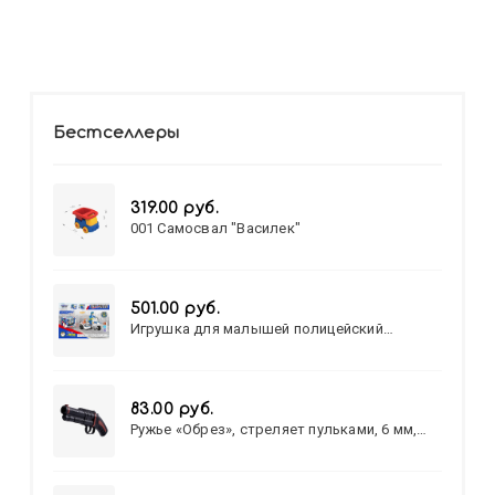
Бестселлеры
319.00 руб.
001 Самосвал "Василек"
501.00 руб.
Игрушка для малышей полицейский
патруль №777-49 на батарейках/звук,свет/
коробка/20,8*15,5*17,3
83.00 руб.
Ружье «Обрез», стреляет пульками, 6 мм,
МИКС