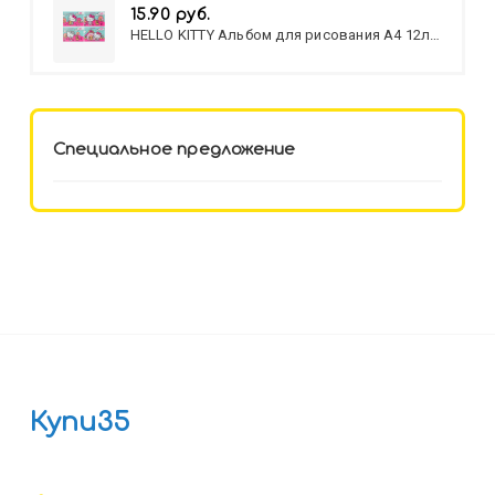
15.90 руб.
HELLO KITTY Альбом для рисования А4 12л.
HELLO KITTY-8 (12-3777) лён,
целл.картон,офсет, скрепка
Специальное предложение
Купи35