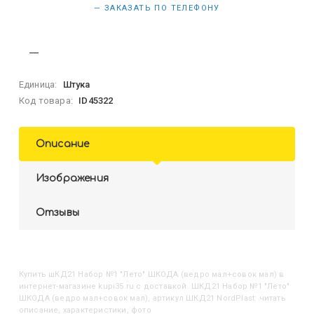
— ЗАКАЗАТЬ ПО ТЕЛЕФОНУ
Единица:
Штука
Код товара:
ID45322
Описание
Изображения
Отзывы
Купить
ШКД21 Набор №1 "Лето" ШКОДА (ведро мал+совок мал)
в
интернет-магазине kupi35.ru с доставкой. ШКД21 Набор №1 "Лето"
ШКОДА (ведро мал+совок мал), артикул ШКД21 NordPlast: читать
описание, характеристики, фото