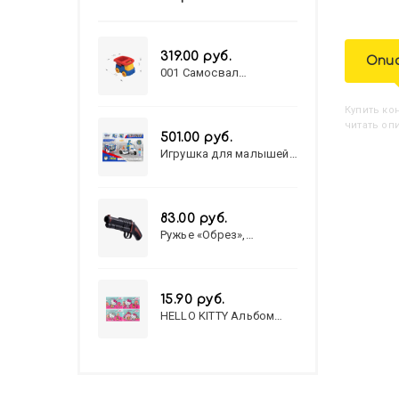
319.00 руб.
Опи
001 Самосвал
"Василек"
Купить
К
читать оп
501.00 руб.
Игрушка для малышей
полицейский патруль
№777-49 на батарейках/
звук,свет/
коробка/20,8*15,5*17,3
83.00 руб.
Ружье «Обрез»,
стреляет пульками, 6
мм, МИКС
15.90 руб.
HELLO KITTY Альбом
для рисования А4 12л.
HELLO KITTY-8 (12-3777)
лён, целл.картон,офсет,
скрепка