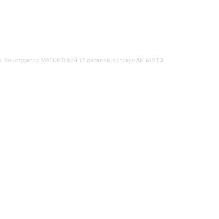
й. Конструктор МАГНИТНЫЙ 17 деталей, артикул AN 619 ТЗ: