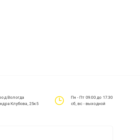
ород Вологда
Пн - Пт 09.00 до 17.30
андра Клубова, 25к5
сб, вс - выходной