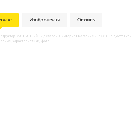
сание
Изображения
Отзывы
онструктор МАГНИТНЫЙ 17 деталей
в интернет-магазине kupi35.ru с доставко
исание, характеристики, фото