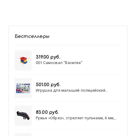
Бестселлеры
319.00 руб.
001 Самосвал "Василек"
501.00 руб.
Игрушка для малышей полицейский
патруль №777-49 на батарейках/звук,свет/
коробка/20,8*15,5*17,3
83.00 руб.
Ружье «Обрез», стреляет пульками, 6 мм,
МИКС