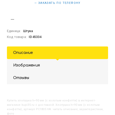
— ЗАКАЗАТЬ ПО ТЕЛЕФОНУ
Единица:
Штука
Код товара:
ID45334
Описание
Изображения
Отзывы
Купить
Хлопушка h=90 мм (с золотым конфетти)
в интернет-
магазине kupi35.ru с доставкой. Хлопушка h=90 мм (с золотым
конфетти), артикул РС1805 НА: читать описание, характеристики,
фото