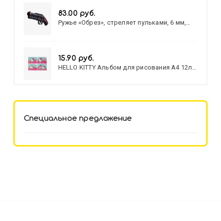
83.00 руб.
Ружье «Обрез», стреляет пульками, 6 мм,
МИКС
15.90 руб.
HELLO KITTY Альбом для рисования А4 12л.
HELLO KITTY-8 (12-3777) лён,
целл.картон,офсет, скрепка
Специальное предложение