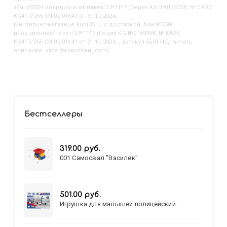
А/м №5504 инерционная/пакет/23*11*7 (Серия KG №0169358, № ЕАЭС
KG417/055.CN.02.01641 от 31.10.2024,
в интернет-магазине kupi35.ru с доставкой. А/м №5504
инерционная/пакет/23*11*7 (Серия KG №0169358, № ЕАЭС
KG417/055.CN.02.01641 от 31.10.2024, , артикул 5504 ИД: читать
описание, характеристики, фото
Бестселлеры
319.00 руб.
001 Самосвал "Василек"
501.00 руб.
Игрушка для малышей полицейский
патруль №777-49 на батарейках/звук,свет/
коробка/20,8*15,5*17,3