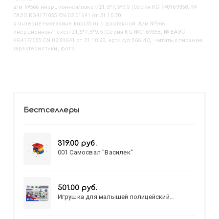
А/м №566 инерционная/пакет/21,5*7,5*9,5 (Серия KG №0169358, №
ЕАЭС KG417/055.CN.02.01641 от 31.10.20
в интернет-магазине kupi35.ru с доставкой. А/м №566
инерционная/пакет/21,5*7,5*9,5 (Серия KG №0169358, № ЕАЭС
KG417/055.CN.02.01641 от 31.10.20, артикул 566 ИД: читать описание,
характеристики, фото
Бестселлеры
319.00 руб.
001 Самосвал "Василек"
501.00 руб.
Игрушка для малышей полицейский
патруль №777-49 на батарейках/звук,свет/
коробка/20,8*15,5*17,3