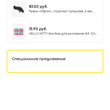
83.00 руб.
Ружье «Обрез», стреляет пульками, 6 мм,
МИКС
15.90 руб.
HELLO KITTY Альбом для рисования А4 12л.
HELLO KITTY-8 (12-3777) лён,
целл.картон,офсет, скрепка
Специальное предложение