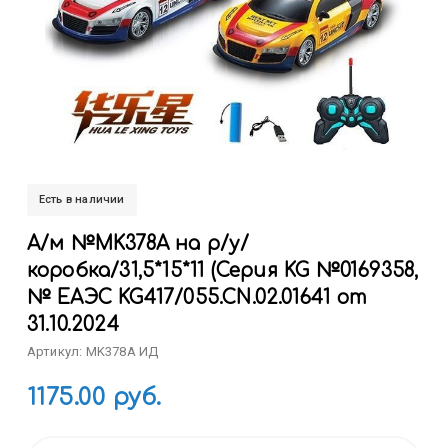
Есть в наличии
А/м №MK378A на р/у/
коробка/31,5*15*11 (Серия KG №0169358,
№ ЕАЭС KG417/055.CN.02.01641 от
31.10.2024
Артикул: MK378A ИД
1175.00 руб.