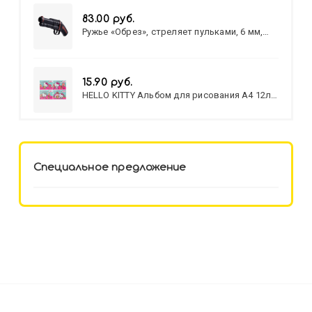
83.00 руб.
Ружье «Обрез», стреляет пульками, 6 мм,
МИКС
15.90 руб.
HELLO KITTY Альбом для рисования А4 12л.
HELLO KITTY-8 (12-3777) лён,
целл.картон,офсет, скрепка
Специальное предложение