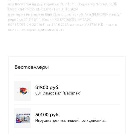
А/м №MK378A на р/у/коробка/31,5*15*11 (Серия KG №0169358, №
ЕАЭС KG417/055.CN.02.01641 от 31.10.2024
в интернет-магазине kupi35.ru с доставкой. А/м №MK378A на р/у/
коробка/31,5*15*11 (Серия KG №0169358, № ЕАЭС
KG417/055.CN.02.01641 от 31.10.2024, артикул MK378A ИД: читать
описание, характеристики, фото
Бестселлеры
319.00 руб.
001 Самосвал "Василек"
501.00 руб.
Игрушка для малышей полицейский
патруль №777-49 на батарейках/звук,свет/
коробка/20,8*15,5*17,3