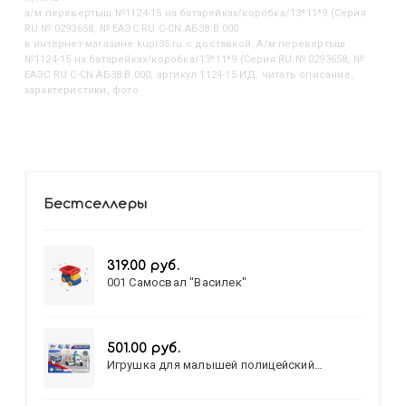
А/м перевертыш №1124-15 на батарейках/коробка/13*11*9 (Серия
RU № 0293658, № ЕАЭС RU C-CN.АБ38.B.000
в интернет-магазине kupi35.ru с доставкой. А/м перевертыш
№1124-15 на батарейках/коробка/13*11*9 (Серия RU № 0293658, №
ЕАЭС RU C-CN.АБ38.B.000, артикул 1124-15 ИД: читать описание,
характеристики, фото
Бестселлеры
319.00 руб.
001 Самосвал "Василек"
501.00 руб.
Игрушка для малышей полицейский
патруль №777-49 на батарейках/звук,свет/
коробка/20,8*15,5*17,3