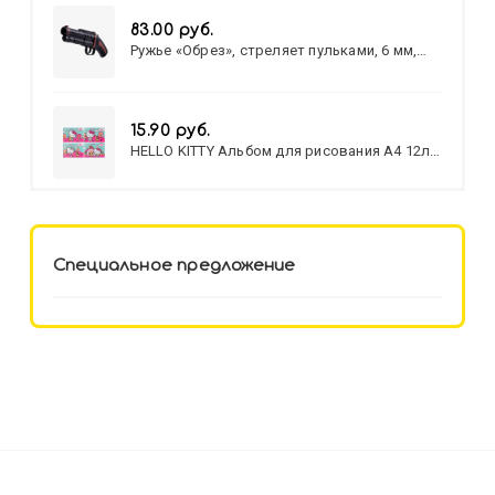
83.00 руб.
Ружье «Обрез», стреляет пульками, 6 мм,
МИКС
15.90 руб.
HELLO KITTY Альбом для рисования А4 12л.
HELLO KITTY-8 (12-3777) лён,
целл.картон,офсет, скрепка
Специальное предложение