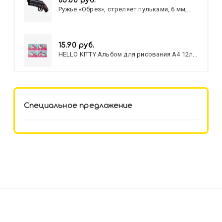
83.00 руб.
Ружье «Обрез», стреляет пульками, 6 мм,
МИКС
15.90 руб.
HELLO KITTY Альбом для рисования А4 12л.
HELLO KITTY-8 (12-3777) лён,
целл.картон,офсет, скрепка
Специальное предложение