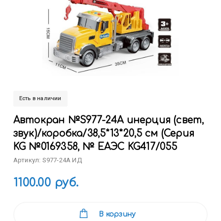
Есть в наличии
Автокран №S977-24A инерция (свет,
звук)/коробка/38,5*13*20,5 см (Серия
KG №0169358, № ЕАЭС KG417/055
Артикул: S977-24A ИД
1100.00 руб.
В корзину