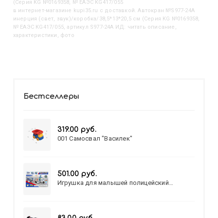
(Серия KG №0169358, № ЕАЭС KG417/055
в интернет-магазине kupi35.ru с доставкой. Автокран №S977-24A
инерция (свет, звук)/коробка/38,5*13*20,5 см (Серия KG №0169358,
№ ЕАЭС KG417/055, артикул S977-24A ИД: читать описание,
характеристики, фото
Бестселлеры
319.00 руб.
001 Самосвал "Василек"
501.00 руб.
Игрушка для малышей полицейский
патруль №777-49 на батарейках/звук,свет/
коробка/20,8*15,5*17,3