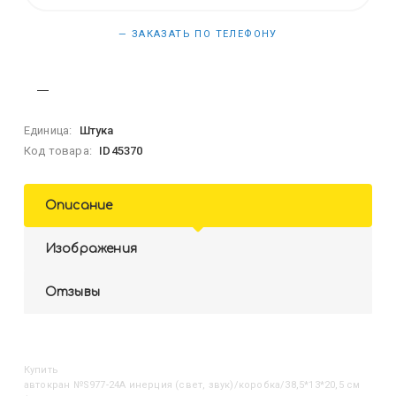
— ЗАКАЗАТЬ ПО ТЕЛЕФОНУ
Единица:
Штука
Код товара:
ID45370
Описание
Изображения
Отзывы
Купить
Автокран №S977-24A инерция (свет, звук)/коробка/38,5*13*20,5 см