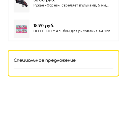
83.00 руб.
Ружье «Обрез», стреляет пульками, 6 мм,
МИКС
15.90 руб.
HELLO KITTY Альбом для рисования А4 12л.
HELLO KITTY-8 (12-3777) лён,
целл.картон,офсет, скрепка
Специальное предложение