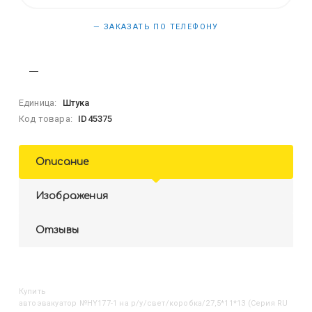
— ЗАКАЗАТЬ ПО ТЕЛЕФОНУ
Единица:
Штука
Код товара:
ID45375
Описание
Изображения
Отзывы
Купить
Автоэвакуатор №HY177-1 на р/у/свет/коробка/27,5*11*13 (Серия RU