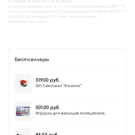
№ 0293658, № ЕАЭС RU C-CN.АБ38.B.00
в интернет-магазине kupi35.ru с доставкой. Автоэвакуатор №HY177-
1 на р/у/свет/коробка/27,5*11*13 (Серия RU № 0293658, № ЕАЭС RU C-
CN.АБ38.B.00, артикул HY177-1 ИД: читать описание,
характеристики, фото
Бестселлеры
319.00 руб.
001 Самосвал "Василек"
501.00 руб.
Игрушка для малышей полицейский
патруль №777-49 на батарейках/звук,свет/
коробка/20,8*15,5*17,3