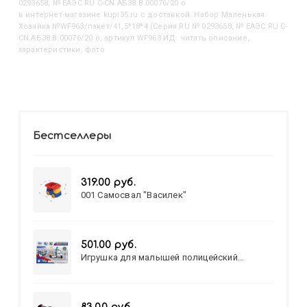
0293658, № ЕАЭС RU C-CN.АБ38.B.00076/20 о
в интернет-магазине kupi35.ru с доставкой. Набор Маленькая
Хозяйка №WF963/пакет/41,5*18*4 (Серия RU № 0293658, № ЕАЭС RU C-
CN.АБ38.B.00076/20 о, артикул WF963 ИД: читать описание,
характеристики, фото
Бестселлеры
319.00 руб.
001 Самосвал "Василек"
501.00 руб.
Игрушка для малышей полицейский
патруль №777-49 на батарейках/звук,свет/
коробка/20,8*15,5*17,3