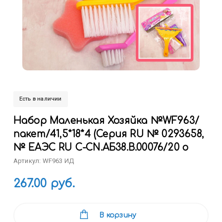
Есть в наличии
Набор Маленькая Хозяйка №WF963/
пакет/41,5*18*4 (Серия RU № 0293658,
№ ЕАЭС RU C-CN.АБ38.B.00076/20 о
Артикул: WF963 ИД
267.00 руб.
В корзину