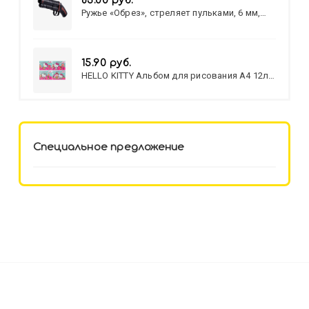
83.00 руб.
Ружье «Обрез», стреляет пульками, 6 мм,
МИКС
15.90 руб.
HELLO KITTY Альбом для рисования А4 12л.
HELLO KITTY-8 (12-3777) лён,
целл.картон,офсет, скрепка
Специальное предложение