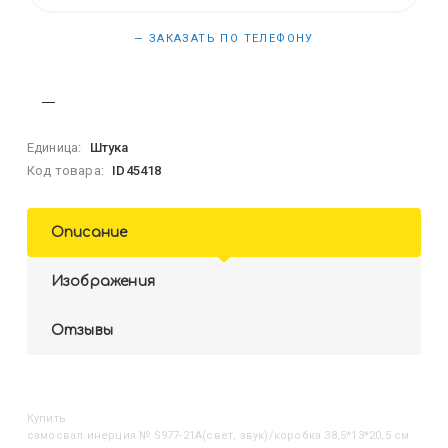
— ЗАКАЗАТЬ ПО ТЕЛЕФОНУ
Единица:
Штука
Код товара:
ID45418
Описание
Изображения
Отзывы
Купить
Самосвал инерция № S977-21A(свет, звук)/коробка 38,5*13*20,5 см