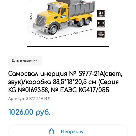
Есть в наличии
Самосвал инерция № S977-21A(свет,
звук)/коробка 38,5*13*20,5 см (Серия
KG №0169358, № ЕАЭС KG417/055
Артикул: S977-21A ИД
1026.00 руб.
В корзину