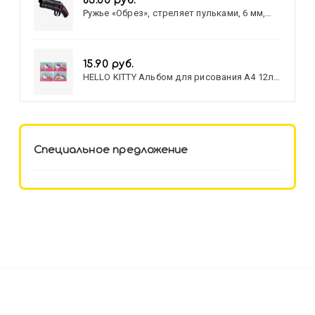
83.00 руб.
Ружье «Обрез», стреляет пульками, 6 мм,
МИКС
15.90 руб.
HELLO KITTY Альбом для рисования А4 12л.
HELLO KITTY-8 (12-3777) лён,
целл.картон,офсет, скрепка
Специальное предложение