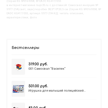
(Серия KG №0169358, № ЕАЭС KG417/055
в интернет-магазине kupi35.ru с доставкой. Самосвал инерция №
S977-21A(свет, звук)/коробка 38,5*13*20,5 см (Серия KG №0169358, №
ЕАЭС KG417/055, артикул S977-21A ИД: читать описание,
характеристики, фото
Бестселлеры
319.00 руб.
001 Самосвал "Василек"
501.00 руб.
Игрушка для малышей полицейский
патруль №777-49 на батарейках/звук,свет/
коробка/20,8*15,5*17,3