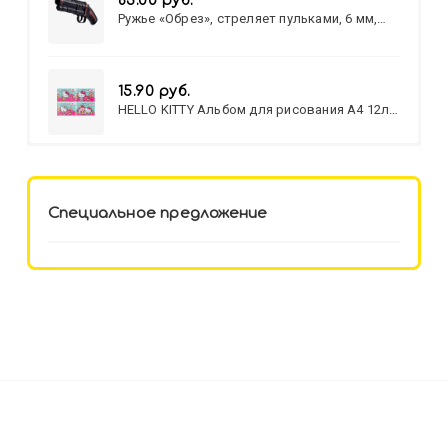
83.00 руб.
Ружье «Обрез», стреляет пульками, 6 мм,
МИКС
15.90 руб.
HELLO KITTY Альбом для рисования А4 12л.
HELLO KITTY-8 (12-3777) лён,
целл.картон,офсет, скрепка
Специальное предложение