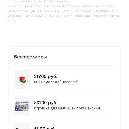
частичная выкладка, ОПП-упаковка.
в интернет-магазине kupi35.ru с доставкой. Алмазная мозаика с
мольбертом ЦВЕТЫ, 21х25см, 1 дизайн, частичная выкладка, ОПП-
упаковка., артикул M-12316 ДмД: читать описание, характеристики,
фото
Бестселлеры
319.00 руб.
001 Самосвал "Василек"
501.00 руб.
Игрушка для малышей полицейский
патруль №777-49 на батарейках/звук,свет/
коробка/20,8*15,5*17,3