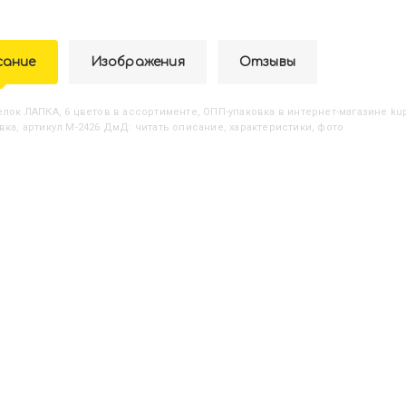
сание
Изображения
Отзывы
релок ЛАПКА, 6 цветов в ассортименте, ОПП-упаковка
в интернет-магазине kup
вка, артикул M-2426 ДмД: читать описание, характеристики, фото