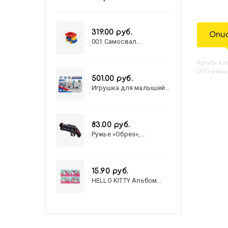
319.00 руб.
Опи
001 Самосвал
"Василек"
Купить
Б
ОПП-упако
501.00 руб.
Игрушка для малышей
полицейский патруль
№777-49 на батарейках/
звук,свет/
коробка/20,8*15,5*17,3
83.00 руб.
Ружье «Обрез»,
стреляет пульками, 6
мм, МИКС
15.90 руб.
HELLO KITTY Альбом
для рисования А4 12л.
HELLO KITTY-8 (12-3777)
лён, целл.картон,офсет,
скрепка