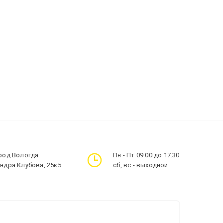
ород Вологда
Пн - Пт 09.00 до 17.30
андра Клубова, 25к5
сб, вс - выходной