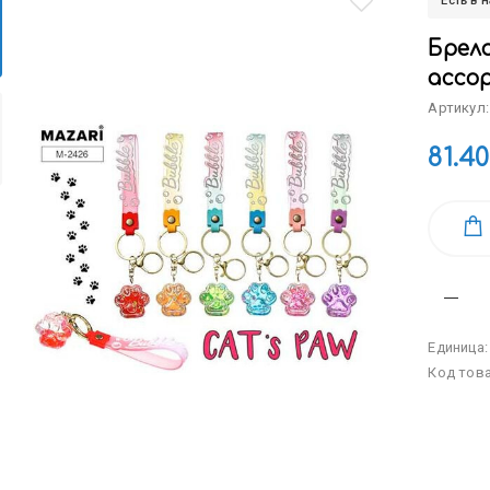
Есть в 
Брело
ассо
Артикул
81.40
Единица
Код тов