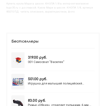
Купить
Кукла Мари в школе. КНОПА 1/8
в интернет-магазине
kupi35.ru с доставкой. Кукла Мари в школе. КНОПА 1/8, артикул
85070 ПД: читать описание, характеристики, фото
Бестселлеры
319.00 руб.
001 Самосвал "Василек"
501.00 руб.
Игрушка для малышей полицейский
патруль №777-49 на батарейках/звук,свет/
коробка/20,8*15,5*17,3
83.00 руб.
Ружье «Обрез», стреляет пульками, 6 мм,