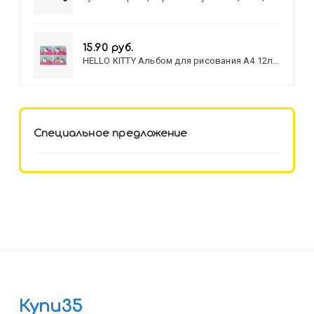
МИКС
15.90 руб.
HELLO KITTY Альбом для рисования А4 12л.
HELLO KITTY-8 (12-3777) лён,
целл.картон,офсет, скрепка
Специальное предложение
Купи35