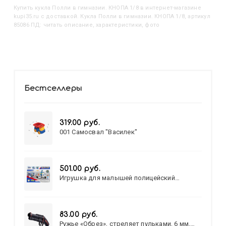
Купить
Кукла Полли в гимназии. КНОПА 1/8
в интернет-магазине
kupi35.ru с доставкой. Кукла Полли в гимназии. КНОПА 1/8, артикул
85086 ПД: читать описание, характеристики, фото
Бестселлеры
319.00 руб.
001 Самосвал "Василек"
501.00 руб.
Игрушка для малышей полицейский
патруль №777-49 на батарейках/звук,свет/
коробка/20,8*15,5*17,3
83.00 руб.
Ружье «Обрез», стреляет пульками, 6 мм,