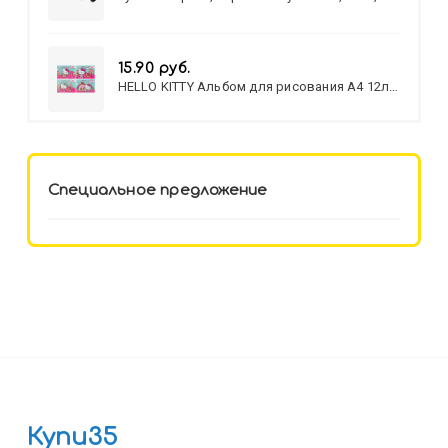
МИКС
15.90 руб.
HELLO KITTY Альбом для рисования А4 12л.
HELLO KITTY-8 (12-3777) лён,
целл.картон,офсет, скрепка
Специальное предложение
Купи35