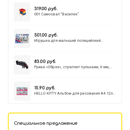
319.00 руб.
001 Самосвал "Василек"
501.00 руб.
Игрушка для малышей полицейский
патруль №777-49 на батарейках/звук,свет/
коробка/20,8*15,5*17,3
83.00 руб.
Ружье «Обрез», стреляет пульками, 6 мм,
МИКС
15.90 руб.
HELLO KITTY Альбом для рисования А4 12л.
HELLO KITTY-8 (12-3777) лён,
целл.картон,офсет, скрепка
Специальное предложение