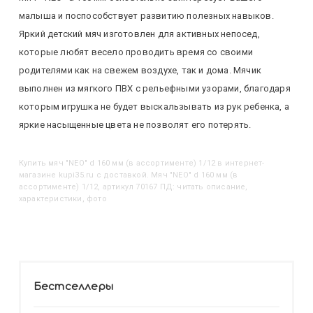
малыша и поспособствует развитию полезных навыков.
Яркий детский мяч изготовлен для активных непосед,
которые любят весело проводить время со своими
родителями как на свежем воздухе, так и дома. Мячик
выполнен из мягкого ПВХ с рельефными узорами, благодаря
которым игрушка не будет выскальзывать из рук ребенка, а
яркие насыщенные цвета не позволят его потерять.
Купить
Мяч "NEO" d 160 мм (в ассортименте) 1/12
в интернет-
магазине kupi35.ru с доставкой. Мяч "NEO" d 160 мм (в
ассортименте) 1/12, артикул 70167 ПД: читать описание,
характеристики, фото
Бестселлеры