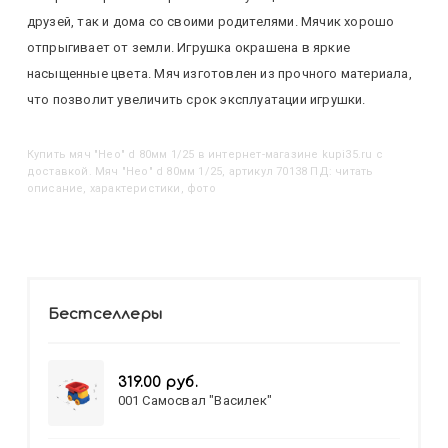
друзей, так и дома со своими родителями. Мячик хорошо
отпрыгивает от земли. Игрушка окрашена в яркие
насыщенные цвета. Мяч изготовлен из прочного материала,
что позволит увеличить срок эксплуатации игрушки.
Купить
Мяч "Нео" d 80мм 1/25
в интернет-магазине kupi35.ru с
доставкой. Мяч "Нео" d 80мм 1/25, артикул 70138 ПД: читать
описание, характеристики, фото
Бестселлеры
319.00 руб.
001 Самосвал "Василек"