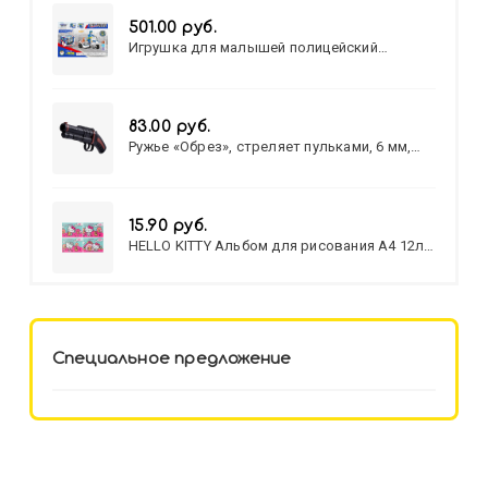
501.00 руб.
Игрушка для малышей полицейский
патруль №777-49 на батарейках/звук,свет/
коробка/20,8*15,5*17,3
83.00 руб.
Ружье «Обрез», стреляет пульками, 6 мм,
МИКС
15.90 руб.
HELLO KITTY Альбом для рисования А4 12л.
HELLO KITTY-8 (12-3777) лён,
целл.картон,офсет, скрепка
Специальное предложение